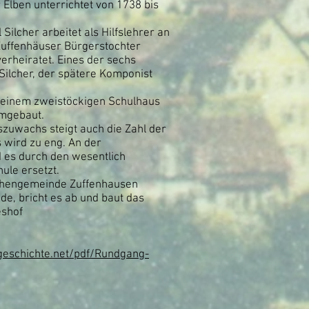
 Elben unterrichtet von 1738 bis
Silcher arbeitet als Hilfslehrer an
 Zuffenhäuser Bürgerstochter
rheiratet. Eines der sechs
h Silcher, der spätere Komponist
 einem zweistöckigen Schulhaus
umgebaut.
zuwachs steigt auch die Zahl der
s wird zu eng. An der
 es durch den wesentlich
ule ersetzt.
rchengemeinde Zuffenhausen
e, bricht es ab und baut das
shof
tgeschichte.net/pdf/Rundgang-