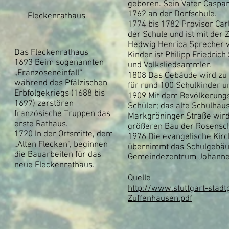
geboren. Sein Vater Caspar
1762 an der Dorfschule.
Fleckenrathaus
1774 bis 1782 Provisor Carl 
der Schule und ist mit der
Hedwig Henrica Sprecher ve
Das Fleckenrathaus
Kinder ist Philipp Friedric
1693 Beim sogenannten
und Volksliedsammler.
„Franzoseneinfall“
1808 Das Gebäude wird zu
während des Pfälzischen
für rund 100 Schulkinder 
Erbfolgekriegs (1688 bis
1909 Mit dem Bevölkerungs
1697) zerstören
Schüler; das alte Schulhau
französische Truppen das
Markgröninger Straße wird
erste Rathaus.
größeren Bau der Rosensch
1720 In der Ortsmitte, dem
1976 Die evangelische Ki
„Alten Flecken“, beginnen
übernimmt das Schulgebäud
die Bauarbeiten für das
Gemeindezentrum Johanne
neue Fleckenrathaus.
Quelle
http://www.stuttgart-stad
Zuffenhausen.pdf