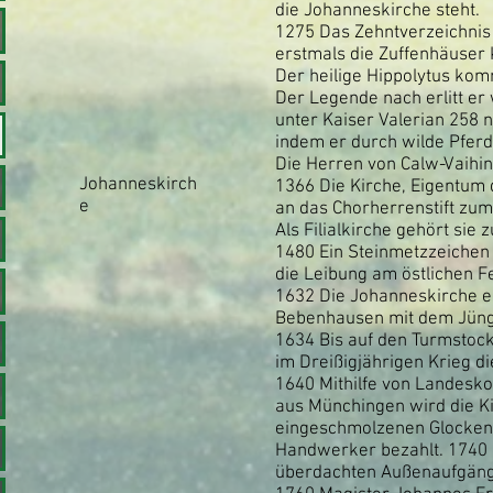
die Johanneskirche steht.
1275 Das Zehntverzeichnis
erstmals die Zuffenhäuser 
Der heilige Hippolytus komm
Der Legende nach erlitt er
unter Kaiser Valerian 258 
indem er durch wilde Pferd
Die Herren von Calw-Vaihin
Johanneskirch
1366 Die Kirche, Eigentum 
e
an das Chorherrenstift zum 
Als Filialkirche gehört sie z
1480 Ein Steinmetzzeichen 
die Leibung am östlichen F
1632 Die Johanneskirche er
Bebenhausen mit dem Jüng
1634 Bis auf den Turmstock
im Dreißigjährigen Krieg d
1640 Mithilfe von Landesk
aus Münchingen wird die Ki
eingeschmolzenen Glocken
Handwerker bezahlt. 1740 
überdachten Außenaufgäng