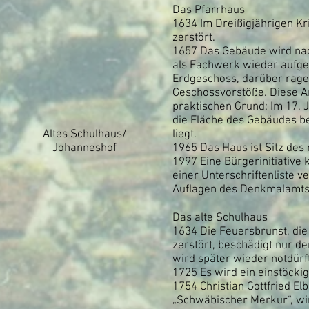
Das Pfarrhaus
1634 Im Dreißigjährigen Kr
zerstört.
1657 Das Gebäude wird na
als Fachwerk wieder aufgeb
Erdgeschoss, darüber rage
Geschossvorstöße. Diese Ar
praktischen Grund: Im 17. 
die Fläche des Gebäudes be
Altes Schulhaus/
liegt.
Johanneshof
1965 Das Haus ist Sitz des
1997 Eine Bürgerinitiative
einer Unterschriftenliste 
Auflagen des Denkmalamts
Das alte Schulhaus
1634 Die Feuersbrunst, die
zerstört, beschädigt nur d
wird später wieder notdürf
1725 Es wird ein einstöckig
1754 Christian Gottfried El
„Schwäbischer Merkur“, wi