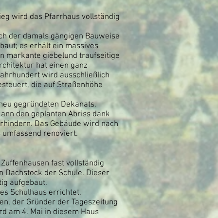
ieg wird das Pfarrhaus vollständig
ch der damals gängigen Bauweise
aut; es erhält ein massives
n markante giebelund traufseitige
chitektur hat einen ganz
Jahrhundert wird ausschließlich
steuert, die auf Straßenhöhe
 neu gegründeten Dekanats.
 kann den geplanten Abriss dank
verhindern. Das Gebäude wird nach
 umfassend renoviert.
 Zuffenhausen fast vollständig
en Dachstock der Schule. Dieser
tig aufgebaut.
es Schulhaus errichtet.
ben, der Gründer der Tageszeitung
rd am 4. Mai in diesem Haus