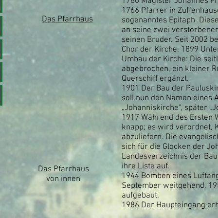
1760 Magister Johannes Fri
1766 Pfarrer in Zuffenhause
Das Pfarrhaus
sogenanntes Epitaph. Diese 
an seine zwei verstorbene
seinen Bruder. Seit 2002 be
Chor der Kirche. 1899 Unte
Umbau der Kirche: Die sei
abgebrochen, ein kleiner 
Querschiff ergänzt.
1901 Der Bau der Pauluskir
soll nun den Namen eines 
„Johanniskirche“, später „
1917 Während des Ersten W
knapp; es wird verordnet,
abzuliefern. Die evangelis
sich für die Glocken der J
Landesverzeichnis der Bau
ihre Liste auf.
Das Pfarrhaus
1944 Bomben eines Luftangr
von innen
September weitgehend. 195
aufgebaut.
1986 Der Haupteingang erh