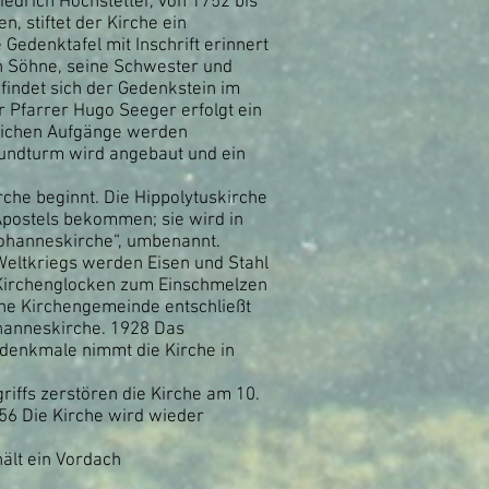
edrich Hochstetter, von 1752 bis
n, stiftet der Kirche ein
Gedenktafel mit Inschrift erinnert
n Söhne, seine Schwester und
findet sich der Gedenkstein im
r Pfarrer Hugo Seeger erfolgt ein
tlichen Aufgänge werden
Rundturm wird angebaut und ein
che beginnt. Die Hippolytuskirche
Apostels bekommen; sie wird in
Johanneskirche“, umbenannt.
eltkriegs werden Eisen und Stahl
 Kirchenglocken zum Einschmelzen
che Kirchengemeinde entschließt
ohanneskirche. 1928 Das
denkmale nimmt die Kirche in
iffs zerstören die Kirche am 10.
6 Die Kirche wird wieder
ält ein Vordach