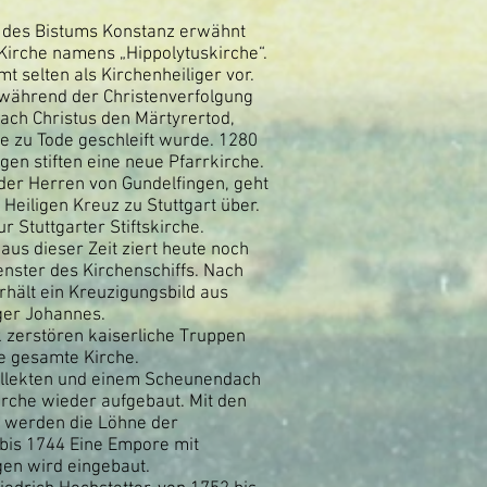
 des Bistums Konstanz erwähnt
Kirche namens „Hippolytuskirche“.
t selten als Kirchenheiliger vor.
 während der Christenverfolgung
nach Christus den Märtyrertod,
e zu Tode geschleift wurde. 1280
gen stiften eine neue Pfarrkirche.
der Herren von Gundelfingen, geht
Heiligen Kreuz zu Stuttgart über.
ur Stuttgarter Stiftskirche.
aus dieser Zeit ziert heute noch
enster des Kirchenschiffs. Nach
hält ein Kreuzigungsbild aus
er Johannes.
 zerstören kaiserliche Truppen
ie gesamte Kirche.
ollekten und einem Scheunendach
rche wieder aufgebaut. Mit den
 werden die Löhne der
bis 1744 Eine Empore mit
en wird eingebaut.